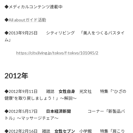
◆メディカルコンテンツ連載中
◆
All aboutガイド活動
◆2013年9月25日 シティリビング 「美人をつくるバスタイ
ム」
https://city.living.jp/tokyo/f-tokyo/101045/2
2012年
◆2012年9月11日 雑誌
女性自身
光文社 特集「”ひざの
健康”を取り戻しましょう！」～解説～
◆2012年5月17日
日本経済新聞
コーナー「新製品バ
トル」～マッサージチェア～
◆2012年2月16日 雑誌
女性セブン
小学館 特集「肩こり