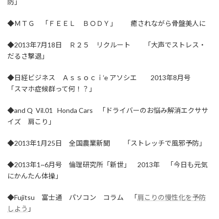
防」
◆ＭＴＧ 「ＦＥＥＬ ＢＯＤＹ」 癒されながら骨盤美人に
◆2013年7月18日 Ｒ２５ リクルート 「大声でストレス・
だるさ撃退」
◆日経ビジネス Ａｓｓｏｃｉ‘e アソシエ 2013年8月号
「スマホ症候群って何！？」
◆and Q Vil.01 Honda Cars 「ドライバーのお悩み解消エクササ
イズ 肩こり」
◆2013年1月25日 全国農業新聞 「ストレッチで風邪予防」
◆2013年1~6月号 倫理研究所「新世」 2013年 「今日も元気
にかんたん体操」
◆Fujitsu 富士通 パソコン コラム 「
肩こりの慢性化を予防
しよう
」