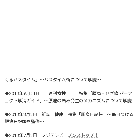
◆メディカルコンテンツ連載中
◆All Aboutガイド活動
2013年
◆夢２１ 2013年3月号 わかさ出版 頚椎症
◆2013年9月27日 新聞
シティリビング東京
特集「美人を0つ
くるバスタイム」～バスタイム術について解説～
◆2013年9月24日
週刊女性
特集「腰痛・ひざ痛 パーフ
ェクト解消ガイド」～腰痛の痛み発生のメカニズムについて解説
◆2013年8月2日 雑誌
健康
特集「腰痛日記帳」～毎日つける
腰痛日記帳を監修～
◆2013年7月2日 フジテレビ
ノンストップ！