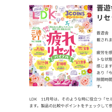
更
晋遊
新
日
リセ
時
:
晋遊
載され
疲労を
トな状
感じま
あり「
隙間時
す。
LDK 11月号は、そのような時に役立つ「
ます。製品の比較やポイントをチェックして