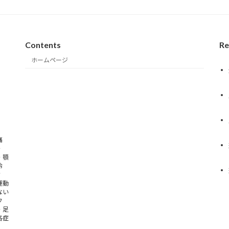
Contents
Re
ホームページ
痛
・
・顎
冷
背
運動
ない
フ
・足
各症