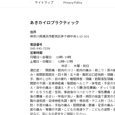
サイトマップ
Privacy Policy
あきカイロプラクティック
住所
神奈川県横浜市都筑区茅ケ崎中央1-13-101
電話番号
045-945-7238
営業時間
月曜日～金曜日: 10時–19時
土曜日・日曜日： 10時~17時
休診： 木曜・祝日
適応症： 関節痛・筋肉のコリ・筋肉の痛み・肩こり・首の
み・肩関節周囲炎・四十肩・五十肩・胸郭出口症候群・頭痛
手、腕のしびれ・目の疲れ・睡眠障害・頭痛・筋緊張型頭痛
関節の不調・坐骨神経痛・椎間板ヘルニア・狭窄症・手足の
え・背中の痛み・寝違え・ぎっくり腰(急性腰痛)・ぎっくり
中・むちうち症・怪我、事故後のリハビリケア・慢性腰痛・
後の腰痛・めまい・呼吸が浅い・動悸・病院の検査で異常の
胸の違和感・自律神経失調・疲労・倦怠感・テニス肘・ゴル
肘・手首の痛み・手指の痛み・股関節痛・膝痛・足首の痛み
底の痛み・胃腸の不調・こどもの発達ケア・こどもの姿勢・
状など、気になる症状をご相談ください。