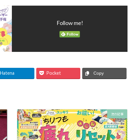
Follow me!
Hatena
Pocket
Copy
次の記事