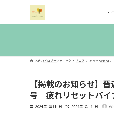
コ
ナ
ン
ビ
ホ
テ
ゲ
ン
ー
ツ
シ
へ
ョ
ス
ン
キ
に
ッ
移
プ
動
あきカイロプラクティック
ブログ
Uncategorized
【掲載のお知らせ】晋遊
号 疲れリセットバイ
最
2024年10月14日
2024年10月14日
あ
終