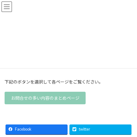
コ
ナ
ン
ビ
テ
ゲ
ン
ー
ツ
シ
へ
ョ
【Q＆A】
ス
ン
キ
に
ッ
移
プ
動
あきカイロプラクティック
【Q＆A】
下記のボタンを選択して各ページをご覧ください。
お問合せの多い内容のまとめページ
Facebook
twitter