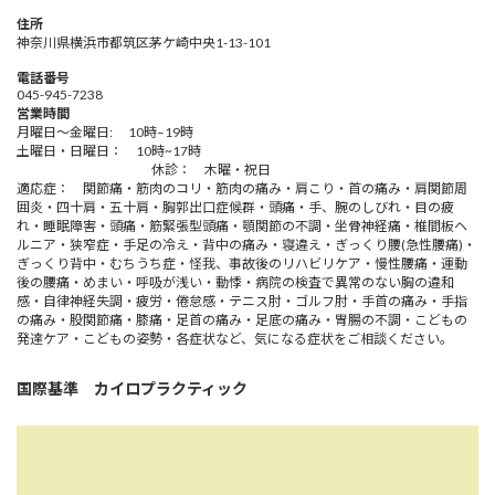
住所
神奈川県横浜市都筑区茅ケ崎中央1-13-101
電話番号
045-945-7238
営業時間
月曜日～金曜日: 10時–19時
土曜日・日曜日： 10時~17時
休診： 木曜・祝日
適応症： 関節痛・筋肉のコリ・筋肉の痛み・肩こり・首の痛み・肩関節周
囲炎・四十肩・五十肩・胸郭出口症候群・頭痛・手、腕のしびれ・目の疲
れ・睡眠障害・頭痛・筋緊張型頭痛・顎関節の不調・坐骨神経痛・椎間板ヘ
ルニア・狭窄症・手足の冷え・背中の痛み・寝違え・ぎっくり腰(急性腰痛)・
ぎっくり背中・むちうち症・怪我、事故後のリハビリケア・慢性腰痛・運動
後の腰痛・めまい・呼吸が浅い・動悸・病院の検査で異常のない胸の違和
感・自律神経失調・疲労・倦怠感・テニス肘・ゴルフ肘・手首の痛み・手指
の痛み・股関節痛・膝痛・足首の痛み・足底の痛み・胃腸の不調・こどもの
発達ケア・こどもの姿勢・各症状など、気になる症状をご相談ください。
国際基準 カイロプラクティック