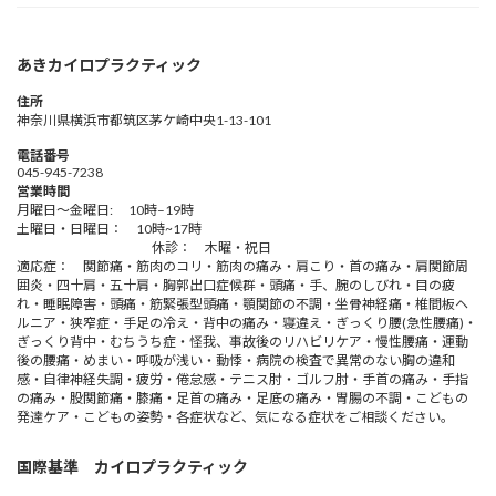
あきカイロプラクティック
住所
神奈川県横浜市都筑区茅ケ崎中央1-13-101
電話番号
045-945-7238
営業時間
月曜日～金曜日: 10時–19時
土曜日・日曜日： 10時~17時
休診： 木曜・祝日
適応症： 関節痛・筋肉のコリ・筋肉の痛み・肩こり・首の痛み・肩関節周
囲炎・四十肩・五十肩・胸郭出口症候群・頭痛・手、腕のしびれ・目の疲
れ・睡眠障害・頭痛・筋緊張型頭痛・顎関節の不調・坐骨神経痛・椎間板ヘ
ルニア・狭窄症・手足の冷え・背中の痛み・寝違え・ぎっくり腰(急性腰痛)・
ぎっくり背中・むちうち症・怪我、事故後のリハビリケア・慢性腰痛・運動
後の腰痛・めまい・呼吸が浅い・動悸・病院の検査で異常のない胸の違和
感・自律神経失調・疲労・倦怠感・テニス肘・ゴルフ肘・手首の痛み・手指
の痛み・股関節痛・膝痛・足首の痛み・足底の痛み・胃腸の不調・こどもの
発達ケア・こどもの姿勢・各症状など、気になる症状をご相談ください。
国際基準 カイロプラクティック