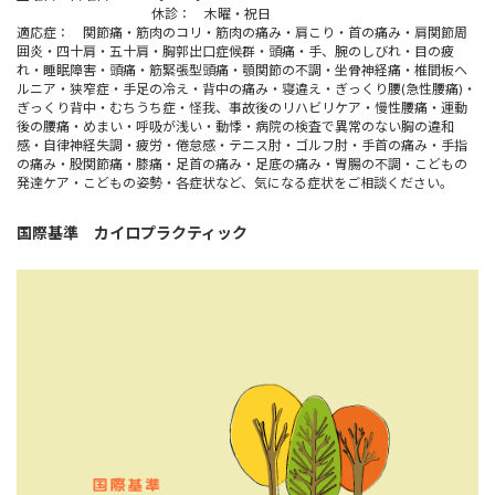
休診： 木曜・祝日
適応症： 関節痛・筋肉のコリ・筋肉の痛み・肩こり・首の痛み・肩関節周
囲炎・四十肩・五十肩・胸郭出口症候群・頭痛・手、腕のしびれ・目の疲
れ・睡眠障害・頭痛・筋緊張型頭痛・顎関節の不調・坐骨神経痛・椎間板ヘ
ルニア・狭窄症・手足の冷え・背中の痛み・寝違え・ぎっくり腰(急性腰痛)・
ぎっくり背中・むちうち症・怪我、事故後のリハビリケア・慢性腰痛・運動
後の腰痛・めまい・呼吸が浅い・動悸・病院の検査で異常のない胸の違和
感・自律神経失調・疲労・倦怠感・テニス肘・ゴルフ肘・手首の痛み・手指
の痛み・股関節痛・膝痛・足首の痛み・足底の痛み・胃腸の不調・こどもの
発達ケア・こどもの姿勢・各症状など、気になる症状をご相談ください。
国際基準 カイロプラクティック