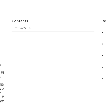
Contents
Re
ホームページ
痛
・
・顎
冷
背
運動
ない
フ
・足
各症