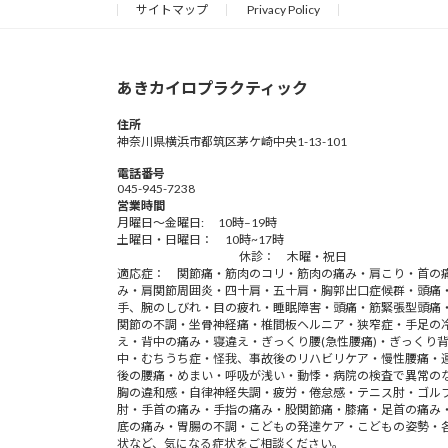
サイトマップ
Privacy Policy
あきカイロプラクティック
住所
神奈川県横浜市都筑区茅ケ崎中央1-13-101
電話番号
045-945-7238
営業時間
月曜日～金曜日: 10時–19時
土曜日・日曜日： 10時~17時
休診： 木曜・祝日
適応症： 関節痛・筋肉のコリ・筋肉の痛み・肩こり・首の
み・肩関節周囲炎・四十肩・五十肩・胸郭出口症候群・頭痛
手、腕のしびれ・目の疲れ・睡眠障害・頭痛・筋緊張型頭痛
関節の不調・坐骨神経痛・椎間板ヘルニア・狭窄症・手足の
え・背中の痛み・寝違え・ぎっくり腰(急性腰痛)・ぎっくり
中・むちうち症・怪我、事故後のリハビリケア・慢性腰痛・
後の腰痛・めまい・呼吸が浅い・動悸・病院の検査で異常の
胸の違和感・自律神経失調・疲労・倦怠感・テニス肘・ゴル
肘・手首の痛み・手指の痛み・股関節痛・膝痛・足首の痛み
底の痛み・胃腸の不調・こどもの発達ケア・こどもの姿勢・
状など、気になる症状をご相談ください。