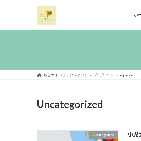
コ
ナ
ン
ビ
ホ
テ
ゲ
ン
ー
ツ
シ
へ
ョ
ス
ン
キ
に
ッ
移
プ
動
あきカイロプラクティック
ブログ
Uncategorized
Uncategorized
小児
Uncategorized