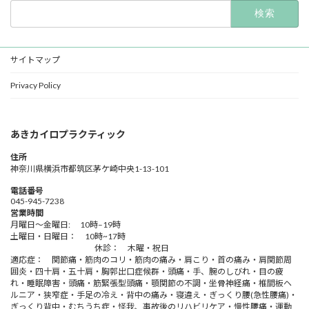
検
索:
サイトマップ
Privacy Policy
あきカイロプラクティック
住所
神奈川県横浜市都筑区茅ケ崎中央1-13-101
電話番号
045-945-7238
営業時間
月曜日～金曜日: 10時–19時
土曜日・日曜日： 10時~17時
休診： 木曜・祝日
適応症： 関節痛・筋肉のコリ・筋肉の痛み・肩こり・首の痛み・肩関節周
囲炎・四十肩・五十肩・胸郭出口症候群・頭痛・手、腕のしびれ・目の疲
れ・睡眠障害・頭痛・筋緊張型頭痛・顎関節の不調・坐骨神経痛・椎間板ヘ
ルニア・狭窄症・手足の冷え・背中の痛み・寝違え・ぎっくり腰(急性腰痛)・
ぎっくり背中・むちうち症・怪我、事故後のリハビリケア・慢性腰痛・運動